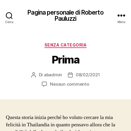
Pagina personale di Roberto
Pauluzzi
Cerca
Menu
Categorie
SENZA CATEGORIA
Prima
Di
abadmin
08/02/2021
Autore
Data
articolo
dell'articolo
su
Nessun commento
Prima
Questa storia inizia perché ho voluto cercare la mia
felicità in Thailandia in quanto pensavo allora che la