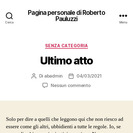
Pagina personale di Roberto
Pauluzzi
Cerca
Menu
Categorie
SENZA CATEGORIA
Ultimo atto
Di
abadmin
04/03/2021
Autore
Data
articolo
dell'articolo
su
Nessun commento
Ultimo
atto
Solo per dire a quelli che leggono qui che non riesco ad
essere come gli altri, ubbidienti a tutte le regole. Io, se