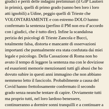
giudici e periti delle indagini preliminari (il GIP Lautieri
in primis), quelli di primo grado (sanno ben loro i loro
atti ignobili) a Udine, peggio quelli di Trieste che
VOLONTARIAMENTE e con estremo DOLO hanno
confermato la sentenza (perfino il PM non era d’accordo
con i giudici, che è tutto dire). Infine la scandalosa
perizia dei psicologi di Trieste Zancola e Bucci,
totalmente falsa, distorta e mancante di osservazioni
importanti che puntualmente era stata confutata dai miei
legale e psicologo. Della Cassazione di Roma non ho
avuto il tempo di leggere la sentenza ma con le doviziose
ed esaurienti memorie menzionanti tutti gli abusi che ho
dovuto subire in questi anni immagino che non abbiano
nemmeno letto il fascicolo. Probabilmente a causa del
Covid hanno frettolosamente confermato il secondo
grado senza neanche tentare di capire. Ovviamente tutti
ma proprio tutti, nel loro lardoso benessere,
continueranno a dormire sonni tranquilli e a continuare a